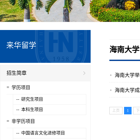
来华留学
海南大学
招生简章
海南大学举
=
学历项目
海南大学成
--
研究生项目
--
本科生项目
上页
1
下
=
非学历项目
--
中国语言文化进修项目