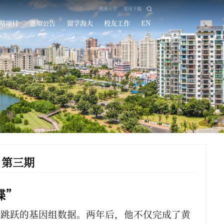
-海南大学
-常用下载
期项目
通知公告
留学海大
校友工作
EN
】第三期
蝶”
上跳跃的基因组数据。两年后，他不仅完成了黄