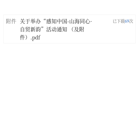
附件
关于举办“感知中国-山海同心·
已下载
69
次
自贸新韵”活动通知 （及附
件）.pdf
相关链接
- 中华人民共和国外交部
- 国家移民管理局
- 中华人民共和国教育部
- 国家留学网
- 中外语言交流合作中心