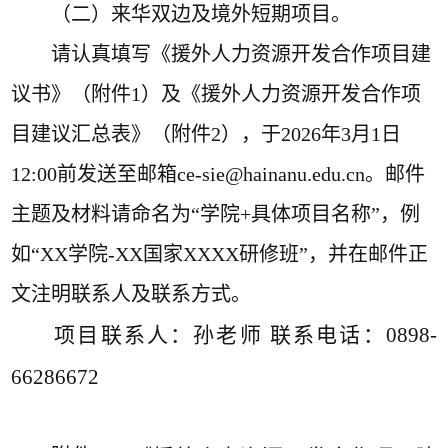
（二）来华双边及境外短期项目。
请认真填写《援外人力资源开发合作项目建
议书》（附件
1
）及《援外人力资源开发合作项
目建议汇总表》（附件
2
），于
202
6
年
3
月
1
日
12:00
前发送至邮箱
ce-sie@hainanu.edu.cn
。邮件
主题及材料请命名为
“
学院
+
具体项目名称
”
，例
如
“XX
学院
-XX
国家
XXXX
研修班
”
，并在邮件正
文注明联系人及联系方式。
项目联系人：
孙老师
联系电话：0898-
662
86672